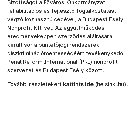
Bizottságot a Fővárosi Önkormányzat
rehabilitációs és fejlesztő foglalkoztatást
(új ablakban nyílik m
végző közhasznú cégével, a
Budapest Esély
Nonprofit Kft-vel
. Az együttműködés
eredményeképpen szerződés aláírására
került sor a büntetőjogi rendszerek
(új 
diszkriminációmentességéért tevékenykedő
Penal Reform International (PRI)
nonprofit
(új ablakban nyílik meg)
szervezet és
Budapest Esély
között.
(új ablakban nyílik meg)
További részletekért
kattints ide
(helsinki.hu).