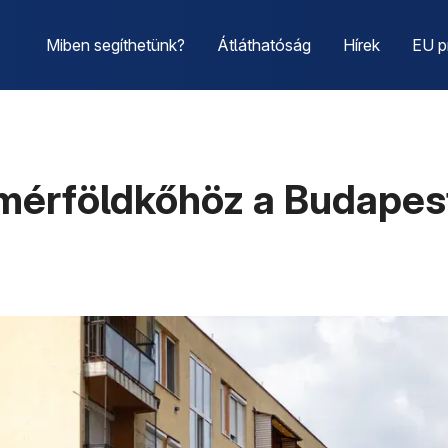
Miben segíthetünk?
Átláthatóság
Hírek
EU p
ő mérföldkőhöz a Budap