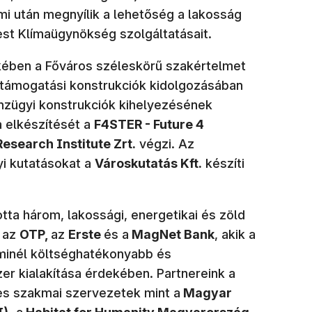
mi után megnyílik a lehetőség a lakosság
st Klímaügynökség szolgáltatásait.
kében a Főváros széleskörű szakértelmet
 támogatási konstrukciók kidolgozásában
nzügyi konstrukciók kihelyezésének
 elkészítését a
F4STER - Future 4
esearch Institute Zrt.
végzi. Az
yi kutatásokat a
Városkutatás Kft.
készíti
tta három, lakossági, energetikai és zöld
: az
OTP,
az
Erste
és a
MagNet Bank
, akik a
 minél költséghatékonyabb és
r kialakítása érdekében. Partnereink a
s szakmai szervezetek mint a
Magyar