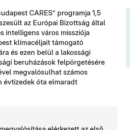
Budapest CARES” programja 1,5
zesült az Európai Bizottság által
s intelligens város missziója
est klímacéljait támogató
a és ezen belül a lakossági
sági beruházások felpörgetésére
gével megvalósulhat számos
n évtizedek óta elmaradt
gvalósítása elérkezett az első