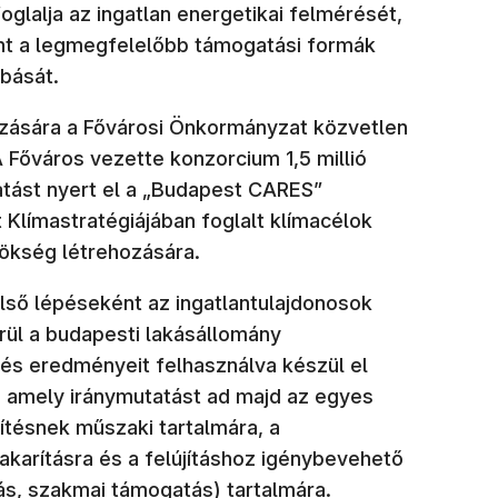
oglalja az ingatlan energetikai felmérését,
mint a legmegfelelőbb támogatási formák
bását.
zására a Fővárosi Önkormányzat közvetlen
 Főváros vezette konzorcium 1,5 millió
atást nyert el a „Budapest CARES”
 Klímastratégiájában foglalt klímacélok
ökség létrehozására.
lső lépéseként az ingatlantulajdonosok
ül a budapesti lakásállomány
és eredményeit felhasználva készül el
a, amely iránymutatást ad majd az egyes
ítésnek műszaki tartalmára, a
akarításra és a felújításhoz igénybevehető
ás, szakmai támogatás) tartalmára.