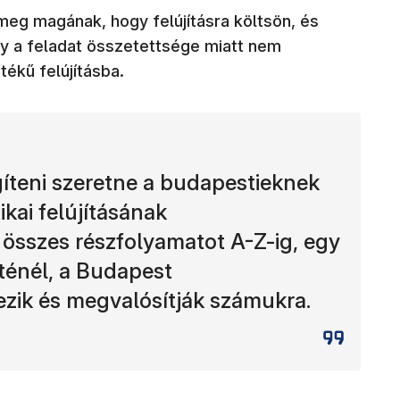
eg magának, hogy felújításra költsön, és
y a feladat összetettsége miatt nem
ékű felújításba.
íteni szeretne a budapestieknek
ikai felújításának
összes részfolyamatot A-Z-ig, egy
eténél, a Budapest
ik és megvalósítják számukra.