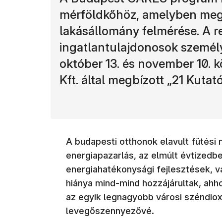
mérföldkőhöz, amelyben meg
lakásállomány felmérése. A r
ingatlantulajdonosok személy
október 13. és november 10. k
Kft. által megbízott „21 Kuta
A budapesti otthonok elavult fűtési 
energiapazarlás, az elmúlt évtized
energiahatékonysági fejlesztések, 
hiánya mind-mind hozzájárultak, ahh
az egyik legnagyobb városi széndioxi
levegőszennyezővé.