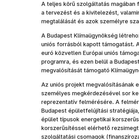
A teljes körű szolgáltatás magában f
a tervezést és a kivitelezést, vala
megtalálását és azok személyre sza
A Budapest Klímaügynökség létreho
uniós forrásból kapott támogatást. A
euró közvetlen Európai uniós támog
programra, és ezen belül a Budapest
megvalósítását támogató Klímaügyn
Az uniós projekt megvalósításának e
személyes megkérdezésével sor ker
reprezentatív felmérésére. A felmér
Budapest épületfelújítási stratégiáj
épület típusok energetikai korszerűs
korszerűsítéssel elérhető rezsimegt
szolgáltatási csomagok (finanszíroz