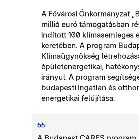
A Fővárosi Önkormányzat „
millió euró támogatásban rés
indított 100 klímasemleges é
keretében. A program Budap
Klímaügynökség létrehozásár
épületenergetikai, hatékony
irányul. A program segítsé
budapesti ingatlan és ottho
energetikai felújítása.
A Budapest CARES program me