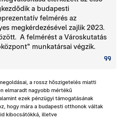
kezdődik a budapesti
eprezentatív felmérés az
es megkérdezésével zajlik 2023.
özött. A felmérést a Városkutatás
tóközpont" munkatársai végzik.
megoldásai, a rossz hőszigetelés miatti
ben elmaradt nagyobb mértékű
valamint ezek pénzügyi támogatásának
oz, hogy mára a budapesti otthonok váltak
d kibocsátókká, illetve