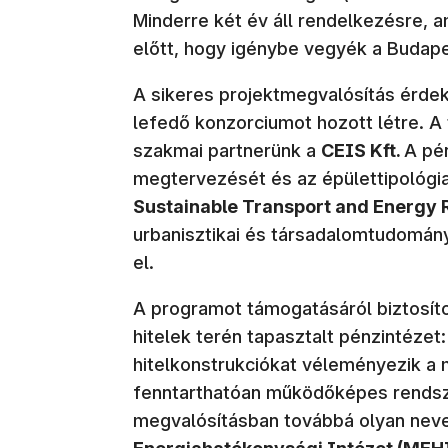
Minderre két év áll rendelkezésre, a
előtt, hogy igénybe vegyék a Budape
A sikeres projektmegvalósítás érde
lefedő konzorciumot hozott létre. A
szakmai partnerünk a
CEIS Kft.
A pé
megtervezését és az épülettipológia
Sustainable Transport and Energy R
urbanisztikai és társadalomtudomán
el.
A programot támogatásáról biztosíto
hitelek terén tapasztalt pénzintézet
hitelkonstrukciókat véleményezik a
fenntarthatóan működőképes rendsze
megvalósításban továbbá olyan neve