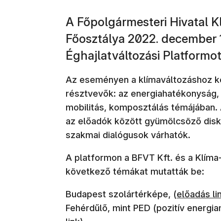
​A Főpolgármesteri Hivatal 
Főosztálya 2022. december 1
Éghajlatváltozási Platformot
Az eseményen a klímaváltozáshoz k
résztvevők: az energiahatékonyság, 
mobilitás, komposztálás témájában.
az előadók között gyümölcsöző disk
szakmai dialógusok várhatók.
A platformon a BFVT Kft. és a Klíma
következő témákat mutatták be:
(új ablakb
Budapest szolártérképe, (
előadás li
Fehérdűlő, mint PED (pozitív energiam