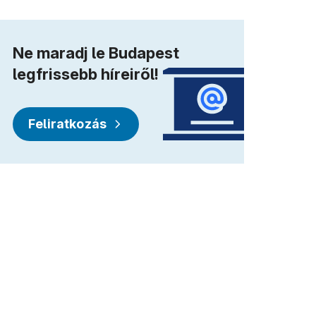
Ne maradj le Budapest
legfrissebb híreiről!
Feliratkozás
ik meg)