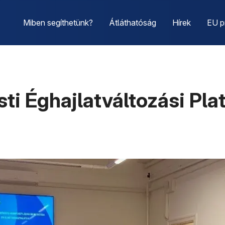
Miben segíthetünk?
Átláthatóság
Hírek
EU p
sti Éghajlatváltozási Pla