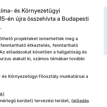
Klíma- és Környezetügyi
5-én újra összehívta a Budapesti
.
öthető projekteket ismerhettek meg a
fenntartható étkeztetés, fenntartható
 Az előadásokat követően a hallgatóság és
urzus alakult ki, számos témában további
- és Környezetügyi Főosztály munkatársai a
an nyílik meg)
nk
​)
(új ablakban nyíl
érlegű kerület) tervezési terület, (
előadás