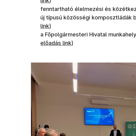
link
​)
fenntartható élelmezési és közétkezt
új típusú közösségi komposztládák b
link​
)
a Főpolgármesteri Hivatal munkahelyi 
előadás link
​)