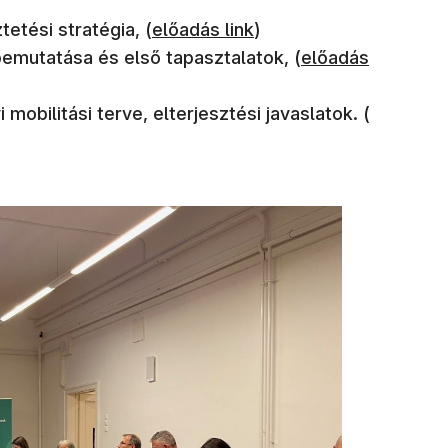
(új ablakban nyílik meg)
etési stratégia, (
előadás link
​)
(új ablakban nyíl
emutatása és első tapasztalatok, (
előadás
(új ablak
mobilitási terve, elterjesztési javaslatok. (