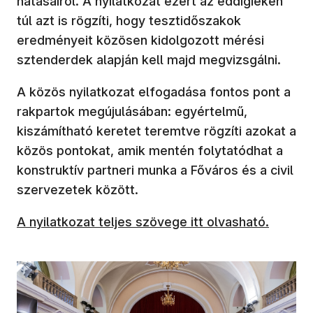
hatásairól. A nyilatkozat ezért az eddigieken
túl azt is rögzíti, hogy tesztidőszakok
eredményeit közösen kidolgozott mérési
sztenderdek alapján kell majd megvizsgálni.
A közös nyilatkozat elfogadása fontos pont a
rakpartok megújulásában: egyértelmű,
kiszámítható keretet teremtve rögzíti azokat a
közös pontokat, amik mentén folytatódhat a
konstruktív partneri munka a Főváros és a civil
szervezetek között.
A nyilatkozat teljes szövege itt olvasható.