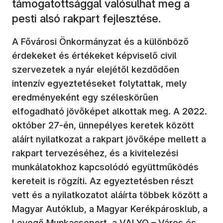
támogatottsággal valósulhat meg a
pesti alsó rakpart fejlesztése.
A Fővárosi Önkormányzat és a különböző
érdekeket és értékeket képviselő civil
szervezetek a nyár elejétől kezdődően
intenzív egyeztetéseket folytattak, mely
eredményeként egy széleskörűen
elfogadható jövőképet alkottak meg. A 2022.
október 27-én, ünnepélyes keretek között
aláírt nyilatkozat a rakpart jövőképe mellett a
rakpart tervezéséhez, és a kivitelezési
munkálatokhoz kapcsolódó együttműködés
kereteit is rögzíti. Az egyeztetésben részt
vett és a nyilatkozatot aláírta többek között a
Magyar Autóklub, a Magyar Kerékpárosklub, a
Levegő Munkacsoport, a VALYO – Város és