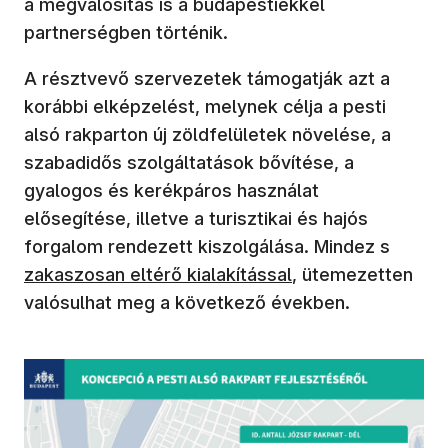
a megvalósítás is a budapestiekkel
partnerségben történik.
A résztvevő szervezetek támogatják azt a
korábbi elképzelést, melynek célja a pesti
alsó rakparton új zöldfelületek növelése, a
szabadidős szolgáltatások bővítése, a
gyalogos és kerékpáros használat
elősegítése, illetve a turisztikai és hajós
(új abl
forgalom rendezett kiszolgálása. Mindez s
zakaszosan eltérő kialakítással
, ütemezetten
valósulhat meg a következő években.