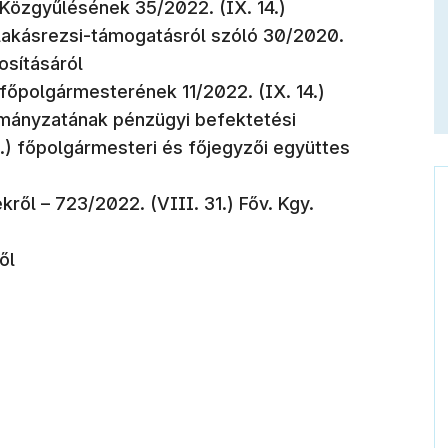
özgyűlésének 35/2022. (IX. 14.)
 lakásrezsi-támogatásról szóló 30/2020.
osításáról
őpolgármesterének 11/2022. (IX. 14.)
mányzatának pénzügyi befektetési
.) főpolgármesteri és főjegyzői együttes
ről – 723/2022. (VIII. 31.) Főv. Kgy.
ől