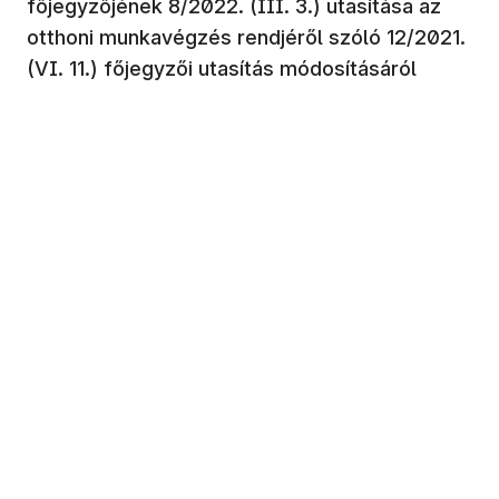
főjegyzőjének 8/2022. (III. 3.) utasítása az
otthoni munkavégzés rendjéről szóló 12/2021.
(VI. 11.) főjegyzői utasítás módosításáról