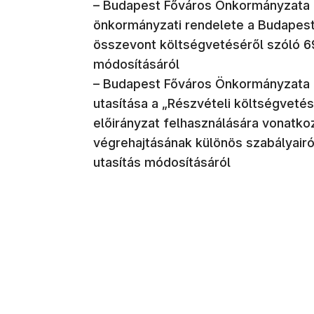
– Budapest Főváros Önkormányzata 
önkormányzati rendelete a Budapest
összevont költségvetéséről szóló 69
módosításáról
– Budapest Főváros Önkormányzata f
utasítása a „Részvételi költségvetési
előirányzat felhasználására vonatk
végrehajtásának különös szabályairól
utasítás módosításáról