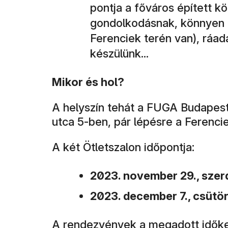
pontja a főváros épített k
gondolkodásnak, könnyen 
Ferenciek terén van), ráad
készülünk...
Mikor és hol?
A helyszín tehát a FUGA Budapest
utca 5-ben, pár lépésre a Ferencie
A két Ötletszalon időpontja:
2023. november 29., szer
2023. december 7., csütö
A rendezvények a megadott időke