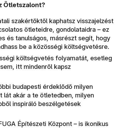
z Ötletszalont?
atali szakértőktől kaphatsz visszajelzést
csolatos ötleteidre, gondolataidra – ez
s és tanulságos, másrészt segít, hogy
adhass be a közösségi költségvetésre.
sségi költségvetés folyamatát, esetleg
sem, itt mindenről kapsz
öbbi budapesti érdeklődő milyen
 lát akár a te ötletedben, milyen
bből inspiráló beszélgetések
FUGA Építészeti Központ – is ikonikus