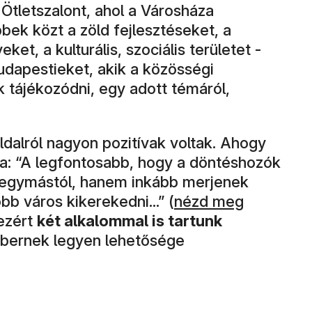
Ötletszalont, ahol a Városháza
bek közt a zöld fejlesztéseket, a
t, a kulturális, szociális területet -
udapestieket, akik a közösségi
 tájékozódni, egy adott témáról,
ldalról nagyon pozitívak voltak. Ahogy
a: “A legfontosabb, hogy a döntéshozók
k egymástól, hanem inkább merjenek
(új ablakban nyílik 
bb város kikerekedni...” (
nézd meg
 ezért
két alkalommal is tartunk
mbernek legyen lehetősége