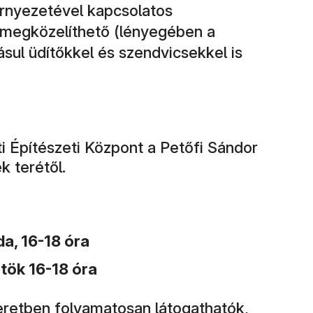
örnyezetével kapcsolatos
megközelíthető (lényegében a
ásul üdítőkkel és szendvicsekkel is
i Építészeti Központ a Petőfi Sándor
k terétől.
da, 16-18 óra
rtök 16-18 óra
retben folyamatosan látogathatók,