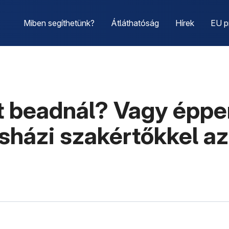
Miben segíthetünk?
Átláthatóság
Hírek
EU p
it beadnál? Vagy épp
sházi szakértőkkel az