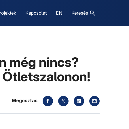
rojektek
Kapcsolat
EN
Keresés
en még nincs?
 Ötletszalonon!
Megosztás