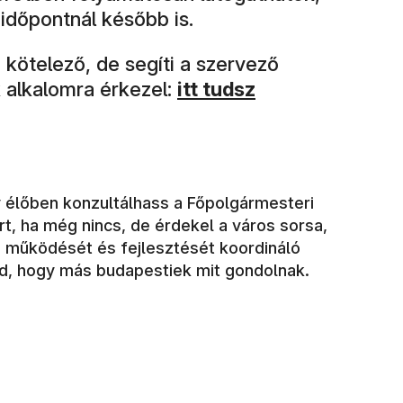
ő időpontnál később is.
kötelező, de segíti a szervező
(új ablakban nyílik meg)
 alkalomra érkezel:
itt tudsz
 élőben konzultálhass a Főpolgármesteri
ért, ha még nincs, de érdekel a város sorsa,
 működését és fejlesztését koordináló
d, hogy más budapestiek mit gondolnak.