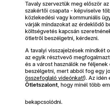
Tavaly szerveztük meg először az 
szakértői csapata - képviselve töb
közlekedési vagy kommuniális ügyeke
várják mindazokat az érdeklődő b
költségvetés kapcsán szeretnének
ötletről beszélgetni, kérdezni.
A tavalyi visszajelzések mindkét o
az egyik résztvevő megfogalmazt
és a várost használók ne féljene
beszélgetni, mert abból fog egy jo
összefoglaló videónkat!
). Az idén
Ötletszalont
, hogy minél több e
bekapcsolódni.