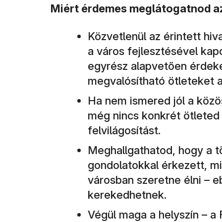
Miért érdemes meglátogatnod a
Közvetlenül az érintett hiv
a város fejlesztésével kap
egyrész alapvetően érdeke
megvalósítható ötleteket 
Ha nem ismered jól a közö
még nincs konkrét ötleted 
felvilágosítást.
Meghallgathatod, hogy a t
gondolatokkal érkezett, mit
városban szeretne élni – e
kerekedhetnek.
Végül maga a helyszín – a 