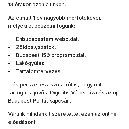
(új ablakban nyílik meg)
13 órakor
ezen a linken.
Az elmúlt 1 év nagyobb mérföldkövei,
melyekről beszélni fogunk:
- Énbudapestem weboldal,
- Zöldpályázatok,
- Budapest 150 programoldal,
- Lakógyűlés,
- Tartalomtervezés,
…és persze lesz szó arról is, hogy mit
tartogat a jövő a Digitális Városháza és az új
Budapest Portál kapcsán.
Várunk mindenkit szeretettel ezen az online
előadáson!